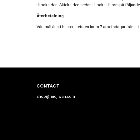
tillbaka den. Skicka den sedan tillbaka till oss på följand
Återbetalning
Vårt mål är att hantera returen inom 7 arbetsdagar från att
CONTACT
shop@midjiwan.com