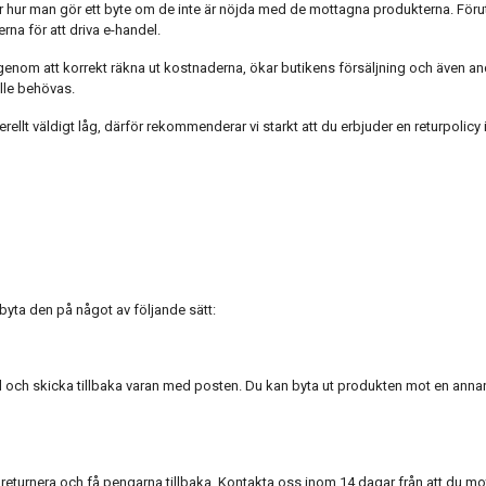
nder hur man gör ett byte om de inte är nöjda med de mottagna produkterna. För
erna för att driva e-handel.
, genom att korrekt räkna ut kostnaderna, ökar butikens försäljning och även a
ulle behövas.
rellt väldigt låg, därför rekommenderar vi starkt att du erbjuder en returpolicy
yta den på något av följande sätt:
 och skicka tillbaka varan med posten. Du kan byta ut produkten mot en annan, 
returnera och få pengarna tillbaka. Kontakta oss inom 14 dagar från att du m